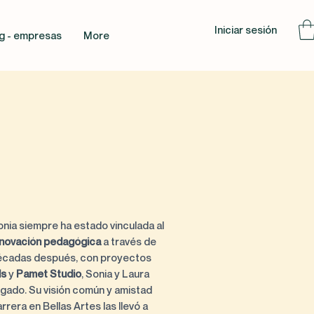
Iniciar sesión
g - empresas
More
onia siempre ha estado vinculada al
 innovación pedagógica
a través de
Décadas después, con proyectos
ls
y
Pamet Studio
, Sonia y Laura
egado. Su visión común y amistad
rrera en Bellas Artes las llevó a