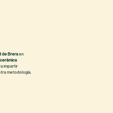
d de Brera
en
 cerámica
a impartir
tra metodología.