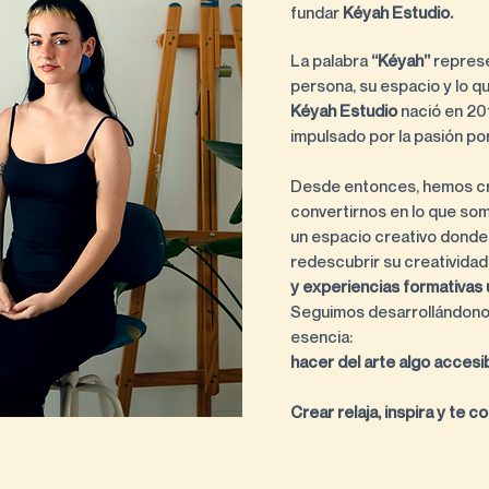
fundar
Kéyah Estudio.
La palabra
“Kéyah”
represe
persona, su espacio y lo q
Kéyah Estudio
nació en 20
impulsado por la pasión por 
Desde entonces, hemos cr
convertirnos en lo que so
un espacio creativo donde
redescubrir su creatividad
y experiencias formativas 
Seguimos desarrollándono
esencia:
hacer del arte algo accesibl
Crear relaja, inspira y te 