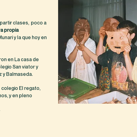
artir clases, poco a
a propia
unari y la que hoy en
aron en La casa de
legio San viator y
z y Balmaseda.
 colegio El regato,
os, y en pleno
.