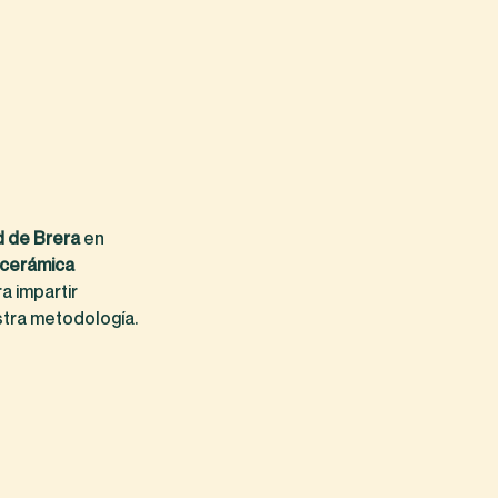
d de Brera
en
 cerámica
a impartir
tra metodología.