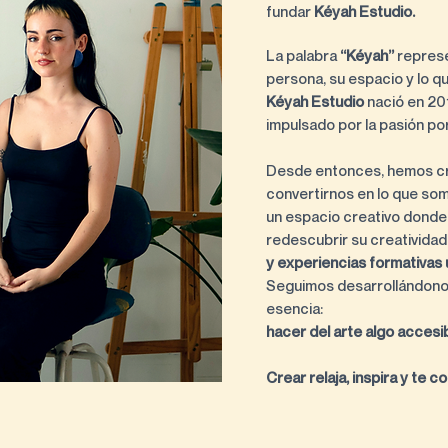
fundar
Kéyah Estudio.
La palabra
“Kéyah”
represe
persona, su espacio y lo q
Kéyah Estudio
nació en 20
impulsado por la pasión por 
Desde entonces, hemos cr
convertirnos en lo que so
un espacio creativo donde
redescubrir su creatividad
y experiencias formativas 
Seguimos desarrollándono
esencia:
hacer del arte algo accesibl
Crear relaja, inspira y te 