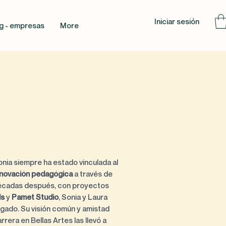
Iniciar sesión
g - empresas
More
onia siempre ha estado vinculada al
 innovación pedagógica
a través de
Décadas después, con proyectos
ls
y
Pamet Studio
, Sonia y Laura
egado. Su visión común y amistad
rrera en Bellas Artes las llevó a