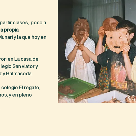
artir clases, poco a
a propia
unari y la que hoy en
aron en La casa de
legio San viator y
z y Balmaseda.
 colegio El regato,
os, y en pleno
.