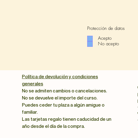
para que no se apli
Otras opciones:
Bono regalo
:
Sor
Protección de datos
experiencia única
Grupo privado
: 
Acepto
No acepto
amigxs. Libre ele
horarios.
Mándan
853 para recibir
Consúltanos cualqui
Política de devolución y condiciones
853 o enviando un 
generales
No se admiten cambios o cancelaciones.
Lugar:
Artekale 10, 
No se devuelve el importe del curso.
salida del metro Un
Puedes ceder tu plaza a algún amigue o
familiar.
¿Qué aprenderás en 
Las tarjetas regalo tienen caducidad de un
Formación:
Apre
jarrón a través d
año desde el día de la compra.
se pintará con e