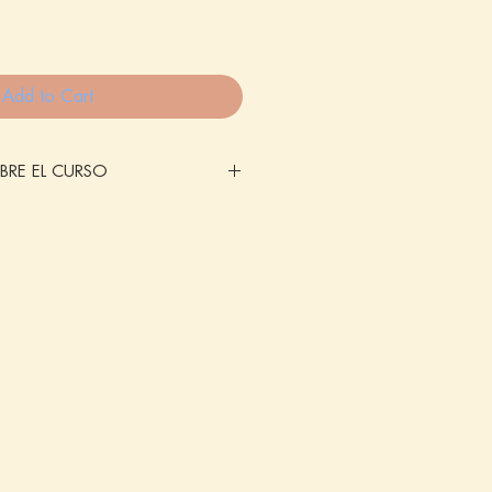
Add to Cart
RE EL CURSO
 propio jarrón
mientras tomas algo
 Una experiencia
nte guiada
, perfecta tanto si es
si ya tienes experiencia y quieres
tu creatividad.
s
10 personas
 en la
opción envío
elige "taller "