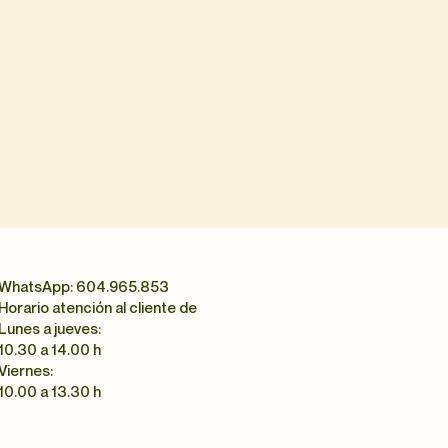
que ningún cargo :)
prende regalando una
.
Perfecto para venir con tu
cción en fechas y
os un Whatsapp al 604 965
 más información.
er duda
llamando al 604 965
email a keyahestudio@gmail.com
WhatsApp: 604.965.853
Casco Viejo.
Bilbao
(2 minutos de
Horario atención al cliente de
amuno)
Lunes a jueves:
10.30 a 14.00 h
este taller?
Viernes:
nderemos a realizar nuestro
10.00 a 13.30 h
e la técnica de planchas. Después
ngobes.