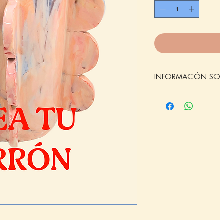
INFORMACIÓN SOB
Disfruta creando
tu
en buena compañía.
creativa
completame
tu primera vez como 
dar rienda suelta a 
Duración: 3.00 hora
Plazas por gurpo: 
Edad: +18
Al realizar el pago,