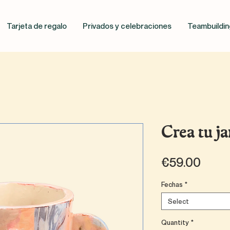
Tarjeta de regalo
Privados y celebraciones
Teambuildin
Crea tu j
Price
€59.00
Fechas
*
Select
Quantity
*