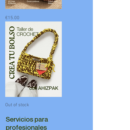
CURSO
Price
€15.00
CROCHET
CREA
Out of stock
TU
BOLSO,
CON
AHIZPAK
Servicios para
profesionales