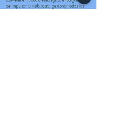
de impulsar tu visibilidad, gestionar todas las
reservas y realizar la difusión necesaria para
llenar tus talleres de forma consistente.
Obten más información
¿Quieres saber el funcionamiento de
estos servicios? Escríbenos